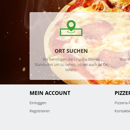
ORT SUCHEN
Wir benötigen die Eingabe Deines
Was tr
Standortes um zu sehen, ob wir auch zu Dir
liefern.
MEIN ACCOUNT
PIZZE
Einloggen
Pizzeria 
Registrieren
Kontakti